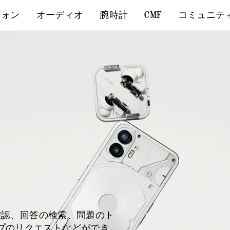
フォン
オーディオ
腕時計
CMF
コミュニテ
ト
細確認、回答の検索、問題のト
プのリクエストなどができ